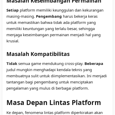
Masalah Keseimbangan Permainan
Setiap
platform memiliki keunggulan dan kekurangan
masing-masing.
Pengembang
harus bekerja keras
untuk memastikan bahwa tidak ada platform yang
memiliki keuntungan yang terlalu besar, sehingga
menjaga keseimbangan permainan menjadi hal yang
krusial.
Masalah Kompatibilitas
Tidak
semua game mendukung cross-play.
Beberapa
judul mungkin menghadapi kendala teknis yang
membuatnya sulit untuk diimplementasikan. Ini menjadi
tantangan bagi pengembang untuk menciptakan
pengalaman yang mulus di berbagai platform.
Masa Depan Lintas Platform
Ke depan, fenomena lintas platform diperkirakan akan