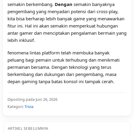
semakin berkembang.
Dengan
semakin banyaknya
pengembang yang menyadari potensi dari cross-play,
kita bisa berharap lebih banyak game yang menawarkan
fitur ini. Hal ini akan semakin memperkuat hubungan
antar gamer dan menciptakan pengalaman bermain yang
lebih inklusif.
fenomena lintas platform telah membuka banyak
peluang bagi pemain untuk terhubung dan menikmati
permainan bersama. Dengan teknologi yang terus
berkembang dan dukungan dari pengembang, masa
depan gaming tanpa batas konsol ini tampak cerah.
Diposting pada Juni 26, 2026
Kategori:
Trivia
ARTIKEL SEBELUMNYA