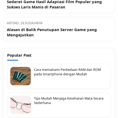
Sederet Game Hasil Adaptasi Film Populer yang
Sukses Laris Manis di Pasaran
ARTIKEL SESUDAHNYA
Alasan di Balik Penutupan Server Game yang
Mengejutkan
Popular Post
Cara memahami Perbedaan RAM dan ROM
pada Smartphone dengan Mudah
Tips Mudah Menjaga Kesehatan Mata Secara
Sederhana