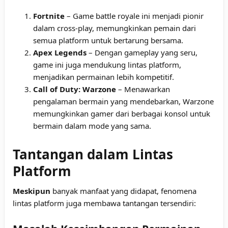
Fortnite
– Game battle royale ini menjadi pionir
dalam cross-play, memungkinkan pemain dari
semua platform untuk bertarung bersama.
Apex Legends
– Dengan gameplay yang seru,
game ini juga mendukung lintas platform,
menjadikan permainan lebih kompetitif.
Call of Duty: Warzone
– Menawarkan
pengalaman bermain yang mendebarkan, Warzone
memungkinkan gamer dari berbagai konsol untuk
bermain dalam mode yang sama.
Tantangan dalam Lintas
Platform
Meskipun
banyak manfaat yang didapat, fenomena
lintas platform juga membawa tantangan tersendiri: