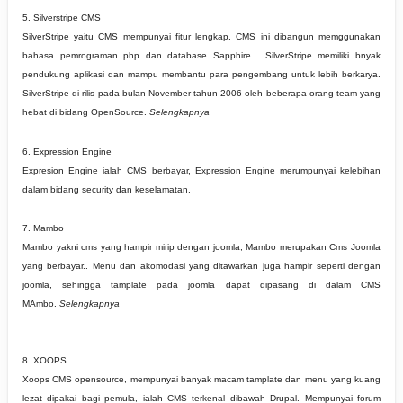
5. Silverstripe CMS
SilverStripe yaitu CMS mempunyai fitur lengkap. CMS ini dibangun memggunakan
bahasa pemrograman php dan database Sapphire . SilverStripe memiliki bnyak
pendukung aplikasi dan mampu membantu para pengembang untuk lebih berkarya.
SilverStripe di rilis pada bulan November tahun 2006 oleh beberapa orang team yang
hebat di bidang OpenSource.
Selengkapnya
6. Expression Engine
Expresion Engine ialah CMS berbayar, Expression Engine merumpunyai kelebihan
dalam bidang security dan keselamatan.
7. Mambo
Mambo yakni cms yang hampir mirip dengan joomla, Mambo merupakan Cms Joomla
yang berbayar.. Menu dan akomodasi yang ditawarkan juga hampir seperti dengan
joomla, sehingga tamplate pada joomla dapat dipasang di dalam CMS
MAmbo.
Selengkapnya
8. XOOPS
Xoops CMS opensource, mempunyai banyak macam tamplate dan menu yang kuang
lezat dipakai bagi pemula, ialah CMS terkenal dibawah Drupal. Mempunyai forum