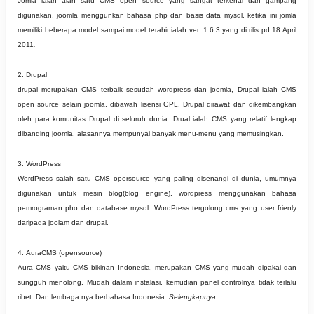
Jomla ialah alah satu CMS open source yang sangat terkenal dan gampang
digunakan. joomla menggunkan bahasa php dan basis data mysql. ketika ini jomla
memiliki beberapa model sampai model terahir ialah ver. 1.6.3 yang di rilis pd 18 April
2011
.
2. Drupal
drupal merupakan CMS terbaik sesudah wordpress dan joomla, Drupal ialah CMS
open source selain joomla, dibawah lisensi GPL. Drupal dirawat dan dikembangkan
oleh para komunitas Drupal di seluruh dunia. Drual ialah CMS yang relatif lengkap
dibanding joomla, alasannya mempunyai banyak menu-menu yang memusingkan.
3. WordPress
WordPress salah satu CMS opersource yang paling disenangi di dunia, umumnya
digunakan untuk mesin blog(blog engine). wordpress menggunakan bahasa
pemrograman pho dan database mysql. WordPress tergolong cms yang user frienly
daripada joolam dan drupal.
4. AuraCMS (opensource)
Aura CMS yaitu CMS bikinan Indonesia, merupakan CMS yang mudah dipakai dan
sungguh menolong. Mudah dalam instalasi, kemudian panel controlnya tidak terlalu
ribet. Dan lembaga nya berbahasa Indonesia.
Selengkapnya