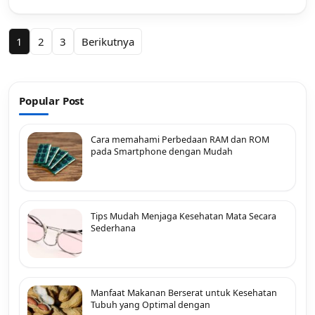
Paginasi
1
2
3
Berikutnya
pos
Popular Post
Cara memahami Perbedaan RAM dan ROM
pada Smartphone dengan Mudah
Tips Mudah Menjaga Kesehatan Mata Secara
Sederhana
Manfaat Makanan Berserat untuk Kesehatan
Tubuh yang Optimal dengan