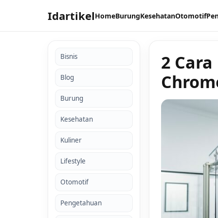
Idartikel
Home
Burung
Kesehatan
Otomotif
Pe
2 Cara
Bisnis
Chrom
Blog
Burung
Kesehatan
Kuliner
Lifestyle
Otomotif
Pengetahuan