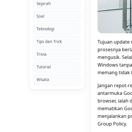
Sejarah
Soal
Teknologi
Tujuan update 
Tips dan Trick
prosesnya berl
Trivia
mengusik. Selai
Windows tanpa
Tutorial
memang tidak t
Wisata
Jangan repot-r
antarmuka Goo
browser, iala
mematikan Goo
menjalankan pr
Group Policy.