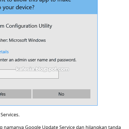
b
Services
.
ang namanya
Google Update Service
dan hilangkan tanda