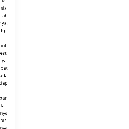
uksi
isi
urah
nya.
 Rp.
anti
esti
nyai
apat
 ada
tiap
mpan
dari
nnya
bis.
anya