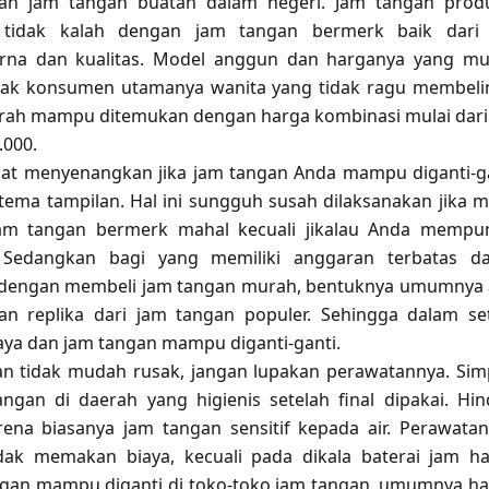
n jam tangan buatan dalam negeri. Jam tangan prod
 tidak kalah dengan jam tangan bermerk baik dari s
rna dan kualitas. Model anggun dan harganya yang m
k konsumen utamanya wanita yang tidak ragu membeli
rah mampu ditemukan dengan harga kombinasi mulai dari
.000.
at menyenangkan jika jam tangan Anda mampu diganti-g
ema tampilan. Hal ini sungguh susah dilaksanakan jika m
m tangan bermerk mahal kecuali jikalau Anda mempu
 Sedangkan bagi yang memiliki anggaran terbatas d
 dengan membeli
jam tangan murah
, bentuknya umumnya
n replika dari jam tangan populer. Sehingga dalam se
ya dan jam tangan mampu diganti-ganti.
an tidak mudah rusak, jangan lupakan perawatannya. Si
ngan di daerah yang higienis setelah final dipakai. Hin
rena biasanya jam tangan sensitif kepada air. Perawata
dak memakan biaya, kecuali pada dikala baterai jam ha
ngan mampu diganti di toko-toko jam tangan, umumnya h