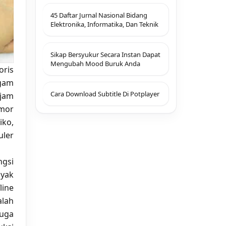
45 Daftar Jurnal Nasional Bidang
Elektronika, Informatika, Dan Teknik
Sikap Bersyukur Secara Instan Dapat
Mengubah Mood Buruk Anda
oris
agam
Cara Download Subtitle Di Potplayer
 jam
amor
iko,
uler
ngsi
nyak
line
alah
juga