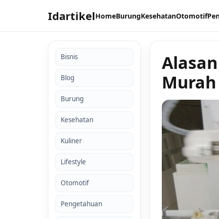
Idartikel
Home
Burung
Kesehatan
Otomotif
Pe
Alasa
Bisnis
Murah
Blog
Burung
Kesehatan
Kuliner
Lifestyle
Otomotif
Pengetahuan