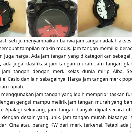
sti setuju menyampaikan bahwa jam tangan adalah akses
membuat tampilan makin modis. Jam tangan memiliki ber
n juga harga. Ada jam tangan yang dikategorikan sebagai
ada juga klasifikasi
jam tangan murah
. Jam tangan gl
h jam tangan dengan merk kelas dunia mirip Alba, Se
tie, Casio dan lain sebagainya. Harga jam tangan merk pop
aan rupiah.
 menggunakan jam tangan yang lebih memprioritaskan fu
dengan gengsi mampu melirik jam tangan murah yang ba
an. Apalagi sekarang, jam tangan banyak dijual secara off
 dengan desain yang unik. Jam tangan murah biasanya i
ari Cina atau barang KW dari merk terkenal. Tetapi ada 