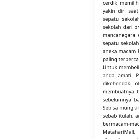
cerdik memili
yakin diri sa
sepatu sekola
sekolah dari 
mancanegara a
sepatu sekolah
aneka macam
paling terperc
Untuk membelik
anda amati. P
dikehendaki o
membuatnya te
sebelumnya ba
Sebisa mungkin
sebab itulah, 
bermacam-m
MatahariMall.