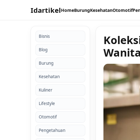
Idartikel
Home
Burung
Kesehatan
Otomotif
Pe
Koleks
Bisnis
Wanit
Blog
Burung
Kesehatan
Kuliner
Lifestyle
Otomotif
Pengetahuan