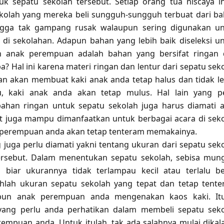
k sepatu sekolah tersebut. Setiap orang tua niscaya i
kolah yang mereka beli sungguh-sungguh terbuat dari b
gga tak gampang rusak walaupun sering digunakan u
as di sekolahan. Adapun bahan yang lebih baik diseleksi u
h anak perempuan adalah bahan yang bersifat ringan
a? Hal ini karena materi ringan dan lentur dari sepatu sek
 akan membuat kaki anak anda tetap halus dan tidak le
, kaki anak anda akan tetap mulus. Hal lain yang p
bahan ringan untuk sepatu sekolah juga harus diamati 
t juga mampu dimanfaatkan untuk berbagai acara di sek
 perempuan anda akan tetap tenteram memakainya.
g juga perlu diamati yakni tentang ukuran dari sepatu sek
ersebut. Dalam menentukan sepatu sekolah, sebisa mun
 biar ukurannya tidak terlampau kecil atau terlalu be
lihlah ukuran sepatu sekolah yang tepat dan tetap tent
upun anak perempuan anda mengenakan kaos kaki. Itu
yang perlu anda perhatikan dalam membeli sepatu sek
empuan anda. Untuk itulah, tak ada salahnya mulai dikala