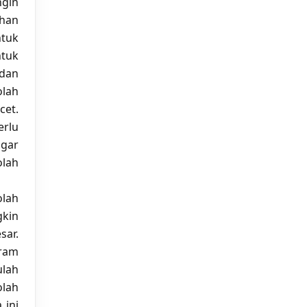
ngin
ahan
ntuk
ntuk
 dan
olah
cet.
erlu
agar
olah
olah
gkin
sar.
eram
lah
olah
 ini