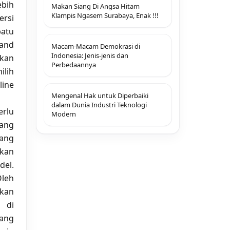
ebih
Makan Siang Di Angsa Hitam
Klampis Ngasem Surabaya, Enak !!!
ersi
patu
rand
Macam-Macam Demokrasi di
Indonesia: Jenis-jenis dan
ikan
Perbedaannya
ilih
line
Mengenal Hak untuk Diperbaiki
dalam Dunia Industri Teknologi
erlu
Modern
yang
yang
gkan
del.
Oleh
ukan
di
yang