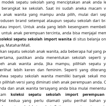
h modek sepatu sekolah yang menciptakan anak anda l
at berangkat ke sekolah. Saat ini sudah aneka macam v
h anak wanita yang mampu anda pilih, mulai dari se
produsen brand setempat ataupun sepatu sekolah dari b
tau import. Untuk anda yang lebih kesengsem membel
 untuk anak perempuan tercinta, anda bisa menjajal mem
koleksi sepatu sekolah import wanita
di situs belanja on
aya, MatahariMall.
an sepatu sekolah anak wanita, ada beberapa hal yang p
ertama, pastikan anda menentukan sekolah seperti 
leh anak wanita anda. Jika mampu, pilihlah sepatu 
rlihat lebih keren dan feminim. Seperti yang diteran
hwa sepatu sekolah wanita memiliki banyak sekali mo
 pilihlah versi yang diminati oleh anak perempuan anda. 
anda dan anak wanita tersayang anda bisa mulai menent
acam
koleksi sepatu sekolah import perempuan
 Hal kedua yang perlu diamati yaitu perihal bahan 