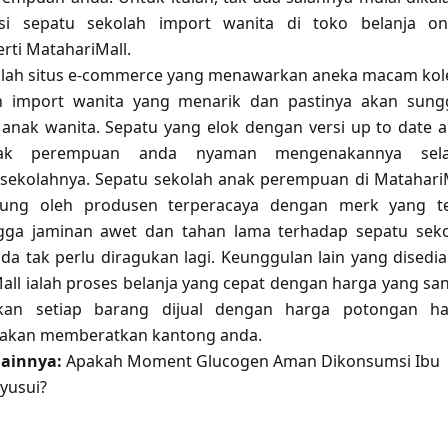
si sepatu sekolah import wanita di toko belanja on
erti MatahariMall.
alah situs e-commerce yang menawarkan aneka macam kol
h import wanita yang menarik dan pastinya akan sun
 anak wanita. Sepatu yang elok dengan versi up to date 
ak perempuan anda nyaman mengenakannya sel
 sekolahnya. Sepatu sekolah anak perempuan di Matahari
sung oleh produsen terperacaya dengan merk yang te
ngga jaminan awet dan tahan lama terhadap sepatu sek
da tak perlu diragukan lagi. Keunggulan lain yang disedi
all ialah proses belanja yang cepat dengan harga yang sa
hkan setiap barang dijual dengan harga potongan ha
k akan memberatkan kantong anda.
ainnya:
Apakah Moment Glucogen Aman Dikonsumsi Ibu
yusui?