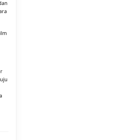
 dan
ara
ilm
r
uju
a