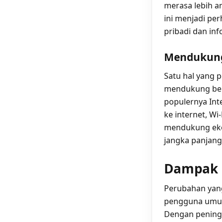
merasa lebih a
ini menjadi pe
pribadi dan inf
Mendukung
Satu hal yang 
mendukung ber
populernya Inte
ke internet, W
mendukung ekos
jangka panjang
Dampak p
Perubahan yan
pengguna umum,
Dengan peningk