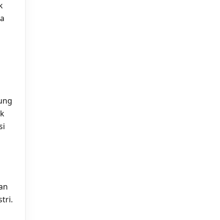
k
ta
bung
uk
si
an
tri.