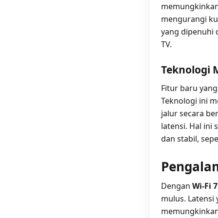
memungkinkan 
mengurangi kual
yang dipenuhi 
TV.
Teknologi 
Fitur baru yan
Teknologi ini 
jalur secara b
latensi. Hal in
dan stabil, sep
Pengala
Dengan
Wi-Fi 7
mulus. Latensi
memungkinkan i