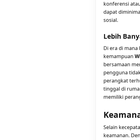
konferensi ata
dapat diminima
sosial.
Lebih Ban
Di era di mana
kemampuan
Wi
bersamaan menj
pengguna tidak
perangkat terh
tinggal di rum
memiliki perang
Keamana
Selain kecepat
keamanan. Den