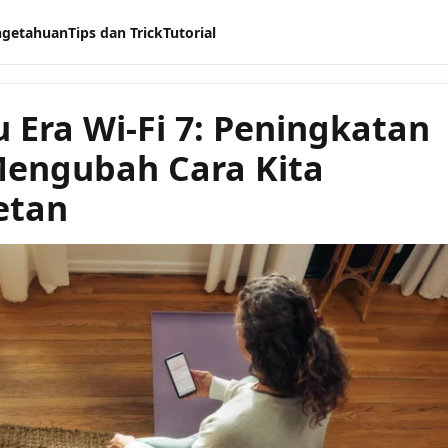
ngetahuan
Tips dan Trick
Tutorial
 Era Wi-Fi 7: Peningkatan
engubah Cara Kita
etan