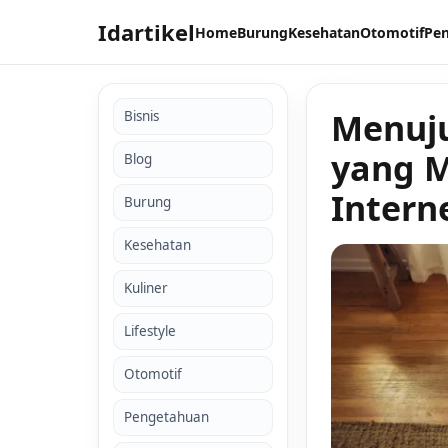
Idartikel
Home
Burung
Kesehatan
Otomotif
Pe
Menuju
Bisnis
yang M
Blog
Intern
Burung
Kesehatan
Kuliner
Lifestyle
Otomotif
Pengetahuan