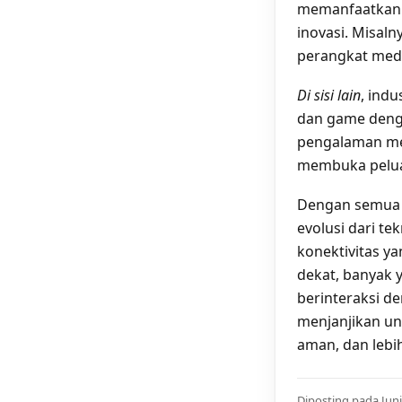
memanfaatkan t
inovasi. Misaln
perangkat medi
Di sisi lain
, ind
dan game denga
pengalaman men
membuka pelua
Dengan semua 
evolusi dari t
konektivitas y
dekat, banyak 
berinteraksi de
menjanjikan un
aman, dan lebi
Diposting pada Juni