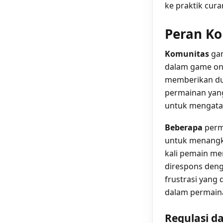
ke praktik cura
Peran Ko
Komunitas
gam
dalam game on
memberikan du
permainan yang
untuk mengatas
Beberapa
perm
untuk menangk
kali pemain me
direspons deng
frustrasi yang
dalam permain
Regulasi 