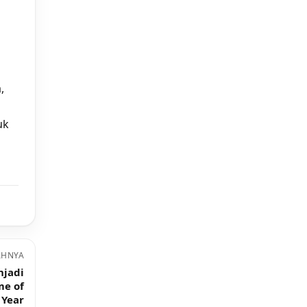
,
uk
AHNYA
njadi
me of
 Year