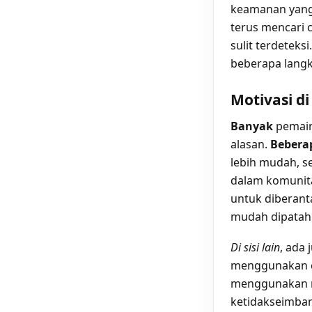
keamanan yang 
terus mencari c
sulit terdetek
beberapa langk
Motivasi di
Banyak
pemain
alasan.
Bebera
lebih mudah, s
dalam komunita
untuk diberant
mudah dipatah
Di sisi lain
, ada
menggunakan ch
menggunakan m
ketidakseimban