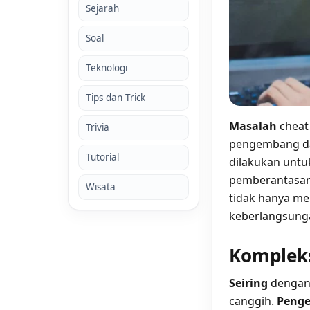
Sejarah
Soal
Teknologi
Tips dan Trick
Masalah
cheat
Trivia
pengembang da
Tutorial
dilakukan untu
pemberantasan 
Wisata
tidak hanya me
keberlangsunga
Kompleks
Seiring
dengan 
canggih.
Peng