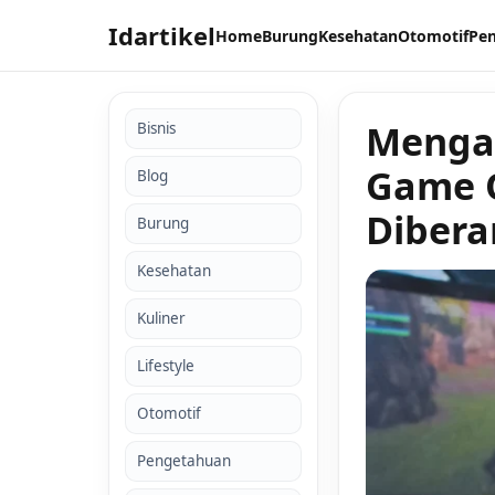
Idartikel
Home
Burung
Kesehatan
Otomotif
Pe
Menga
Bisnis
Game O
Blog
Dibera
Burung
Kesehatan
Kuliner
Lifestyle
Otomotif
Pengetahuan