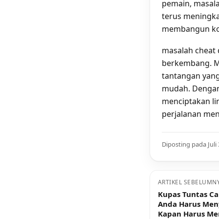
pemain, masala
terus meningka
membangun komu
masalah cheat 
berkembang. Me
tantangan yan
mudah. Dengan
menciptakan li
perjalanan men
Diposting pada Juli 
ARTIKEL SEBELUMN
Kupas Tuntas Ca
Anda Harus Men
Kapan Harus M