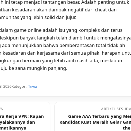
h ini tetap menjadi tantangan besar. Adalah penting untuk
tkan kesadaran akan dampak negatif dari cheat dan
nitas yang lebih solid dan jujur.
dalam game online adalah isu yang kompleks dan terus
skipun banyak langkah telah diambil untuk mengatasinya
g ada menunjukkan bahwa pemberantasan total tidaklah
 kesadaran dan kerjasama dari semua pihak, harapan unt
ngkungan bermain yang lebih adil masih ada, meskipun
uju ke sana mungkin panjang.
3, 2026
Kategori:
Trivia
YA
ARTIKEL SESUD
ra Kerja VPN: Kapan
Game AAA Terbaru yang Me
yalakannya dan
Kandidat Kuat Meraih Gelar Ga
ematikannya
the