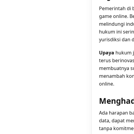
Pemerintah di
game online. B
melindungi ind
hukum ini seri
yurisdiksi dan 
Upaya
hukum ju
terus berinovas
membuatnya sul
menambah komp
online.
Menghada
Ada harapan ba
data, dapat m
tanpa komitmen