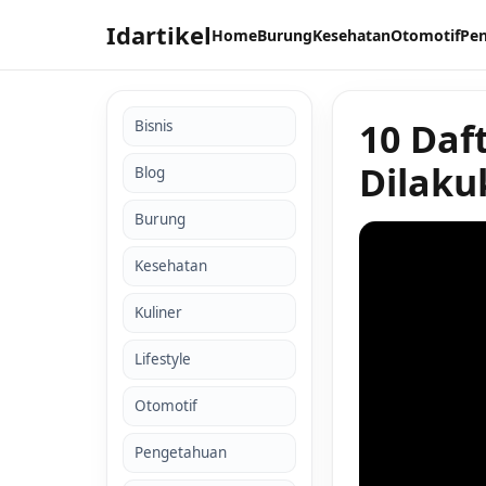
Idartikel
Home
Burung
Kesehatan
Otomotif
Pe
10 Daf
Bisnis
Dilaku
Blog
Burung
Kesehatan
Kuliner
Lifestyle
Otomotif
Pengetahuan