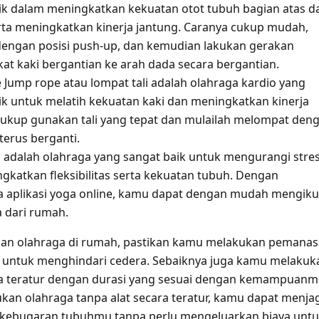
ik dalam meningkatkan kekuatan otot tubuh bagian atas d
ta meningkatkan kinerja jantung. Caranya cukup mudah,
dengan posisi push-up, dan kemudian lakukan gerakan
t kaki bergantian ke arah dada secara bergantian.
 Jump rope atau lompat tali adalah olahraga kardio yang
ik untuk melatih kekuatan kaki dan meningkatkan kinerja
Cukup gunakan tali yang tepat dan mulailah melompat den
terus berganti.
 adalah olahraga yang sangat baik untuk mengurangi stre
gkatkan fleksibilitas serta kekuatan tubuh. Dengan
 aplikasi yoga online, kamu dapat dengan mudah mengiku
a dari rumah.
an olahraga di rumah, pastikan kamu melakukan pemana
u untuk menghindari cedera. Sebaiknya juga kamu melakuk
ra teratur dengan durasi yang sesuai dengan kemampuanm
an olahraga tanpa alat secara teratur, kamu dapat menja
 kebugaran tubuhmu tanpa perlu mengeluarkan biaya unt