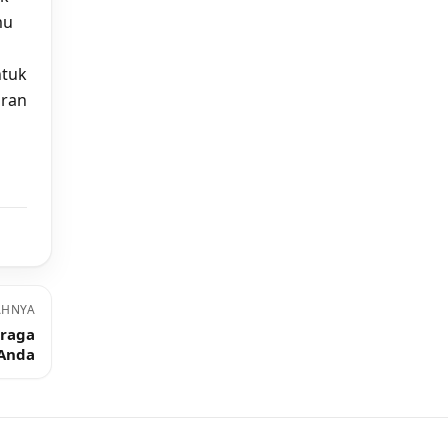
mu
ntuk
aran
AHNYA
raga
 Anda