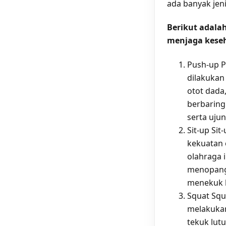
ada banyak jeni
Berikut adalah
menjaga kese
Push-up P
dilakukan
otot dada
berbaring
serta ujung
Sit-up Si
kekuatan 
olahraga 
menopang
menekuk l
Squat Squ
melakukan
tekuk lut