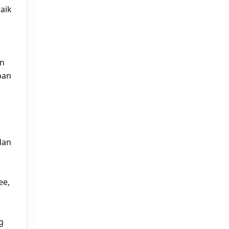
aik
an
pan
dan
ee,
g