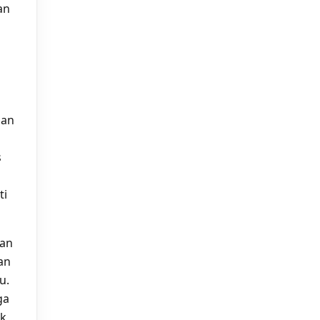
an
gan
s
ti
san
an
u.
ga
uk