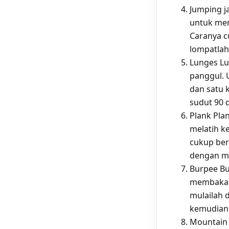
Jumping j
untuk men
Caranya c
lompatlah
Lunges Lu
panggul. 
dan satu 
sudut 90 d
Plank Pla
melatih k
cukup ber
dengan me
Burpee Bu
membakar 
mulailah 
kemudian 
Mountain 