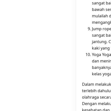
sangat ba
bawah ser
mulailah 
mengangka
Jump rope
sangat ba
jantung. 
kaki yang 
Yoga Yoga
dan menin
banyaknya
kelas yog
Dalam melakuk
terlebih dahul
olahraga seca
Dengan melakuk
kesehatan dan