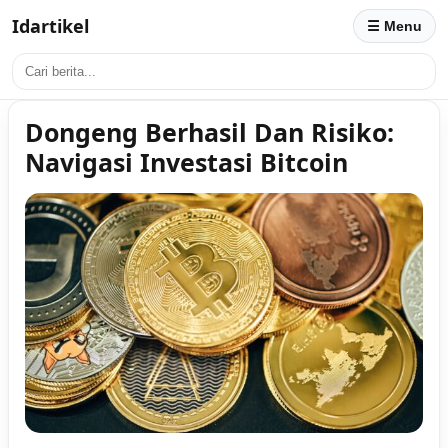
Idartikel
☰ Menu
Dongeng Berhasil Dan Risiko:
Navigasi Investasi Bitcoin