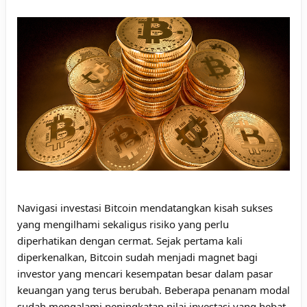
Navigasi investasi Bitcoin mendatangkan kisah sukses
yang mengilhami sekaligus risiko yang perlu
diperhatikan dengan cermat. Sejak pertama kali
diperkenalkan, Bitcoin sudah menjadi magnet bagi
investor yang mencari kesempatan besar dalam pasar
keuangan yang terus berubah. Beberapa penanam modal
sudah mengalami peningkatan nilai investasi yang hebat,