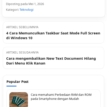
Diposting pada Mei 1, 2026
Kategori:
Teknologi
ARTIKEL SEBELUMNYA
4 Cara Memunculkan Taskbar Saat Mode Full Screen
di Windows 10
ARTIKEL SESUDAHNYA
Cara mengembalikan New Text Document Hilang
Dari Menu Klik Kanan
Popular Post
Cara memahami Perbedaan RAM dan ROM
pada Smartphone dengan Mudah