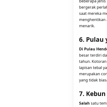
beberapa jenis 
bergerak perla
saat mereka me
menghentikan a
menarik.
6. Pulau
Di Pulau Hend
besar terdiri d
tahun. Kotoran
lapisan tebal y
merupakan cont
yang tidak bias
7. Kebun
Salah
satu temp