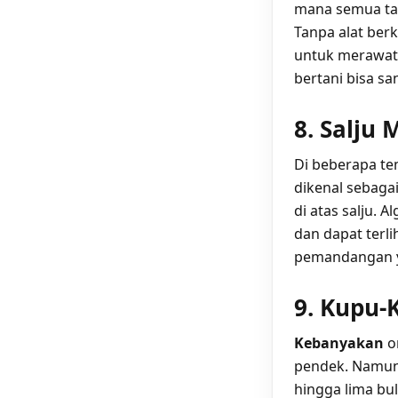
mana semua ta
Tanpa alat ber
untuk merawat
bertani bisa sa
8. Salju 
Di beberapa te
dikenal sebagai
di atas salju.
dan dapat terlih
pemandangan y
9. Kupu-
Kebanyakan
o
pendek. Namun,
hingga lima bu