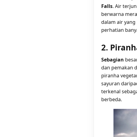
Falls
. Air terj
berwarna merah
dalam air yang
perhatian bany
2. Piran
Sebagian
besar
dan pemakan da
piranha vegeta
sayuran daripa
terkenal sebag
berbeda.