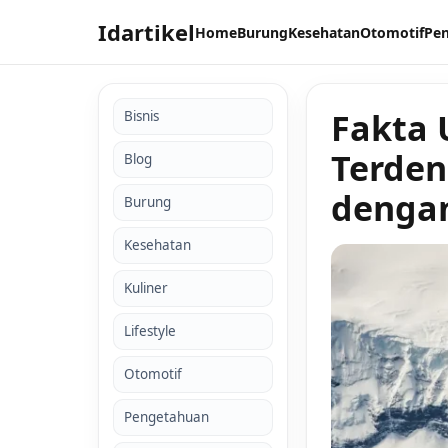
Idartikel
Home
Burung
Kesehatan
Otomotif
Pe
Fakta 
Bisnis
Terden
Blog
denga
Burung
Kesehatan
Kuliner
Lifestyle
Otomotif
Pengetahuan