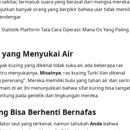
n sekitar, termasuk suara yang berasal dari mangsa mereka
ejutkan banyak orang yang berpikir bahwa ular tidak memil
ndengar.
:
Statistik Platform Tata Cara Operasi: Mana Os Yang Paling
g yang Menyukai Air
ak kucing yang dikenal tidak suka air, ada beberapa ras
stru menyukainya.
Misalnya
, ras kucing Turki Van dikenal
g perenang”. Mereka memiliki bulu yang tahan air dan seri
ermain di air. Ini menunjukkan bahwa sifat kucing bisa sanga
gantung pada genetik dan lingkungan mereka.
ang Bisa Berhenti Bernafas
dator laut yang terkenal, namun tahukah
Anda
bahwa