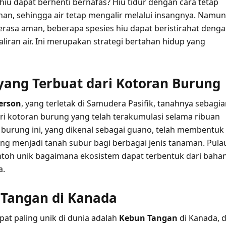
hiu dapat berhenti bernafas? Hiu tidur dengan cara tetap
han, sehingga air tetap mengalir melalui insangnya. Namun
rasa aman, beberapa spesies hiu dapat beristirahat deng
liran air. Ini merupakan strategi bertahan hidup yang
 yang Terbuat dari Kotoran Burung
erson
, yang terletak di Samudera Pasifik, tanahnya sebagi
ari kotoran burung yang telah terakumulasi selama ribuan
 burung ini, yang dikenal sebagai guano, telah membentuk
ang menjadi tanah subur bagi berbagai jenis tanaman. Pulau
oh unik bagaimana ekosistem dapat terbentuk dari baha
a.
 Tangan di Kanada
at paling unik di dunia adalah
Kebun Tangan
di Kanada, d