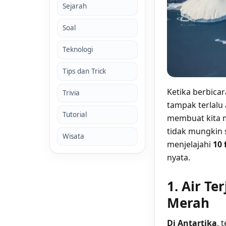
Sejarah
Soal
Teknologi
Tips dan Trick
Ketika berbicar
Trivia
tampak terlalu 
Tutorial
membuat kita m
tidak mungkin 
Wisata
menjelajahi
10 
nyata.
1. Air Te
Merah
Di Antartika
, 