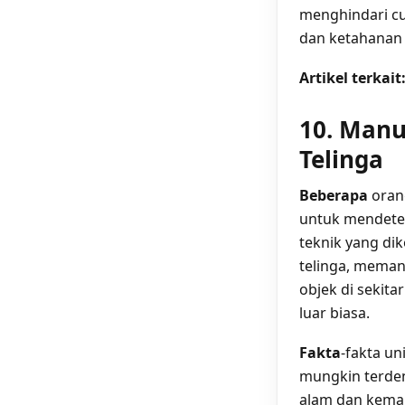
menghindari cu
dan ketahanan
Artikel terkait
10. Manu
Telinga
Beberapa
oran
untuk mendete
teknik yang di
telinga, meman
objek di sekita
luar biasa.
Fakta
-fakta u
mungkin terden
alam dan kema