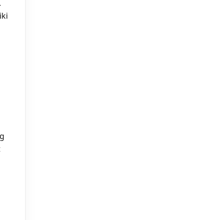
.
iki
ng
t