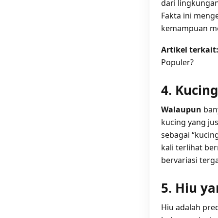
dari lingkunga
Fakta ini meng
kemampuan me
Artikel terkait
Populer?
4. Kucin
Walaupun
bany
kucing yang ju
sebagai “kucin
kali terlihat b
bervariasi ter
5. Hiu y
Hiu adalah pre