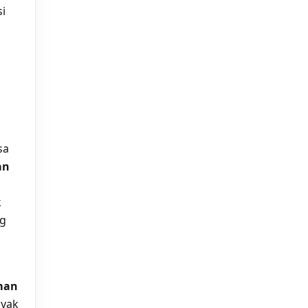
si
sa
an
k
ng
man
nyak