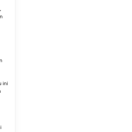
,
an
an
 ini
n
i