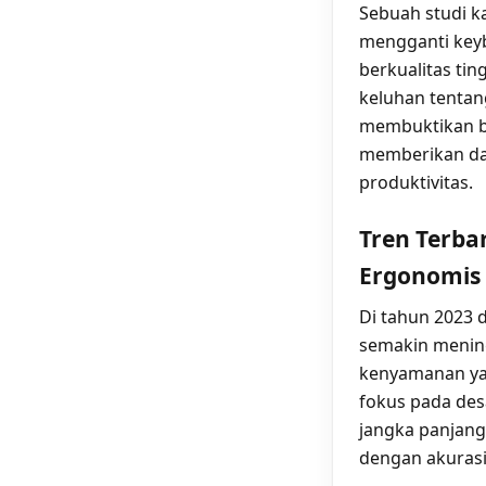
Sebuah studi 
mengganti key
berkualitas ti
keluhan tentan
membuktikan ba
memberikan dam
produktivitas.
Tren Terba
Ergonomis
Di tahun 2023
semakin mening
kenyamanan yan
fokus pada de
jangka panjang.
dengan akurasi