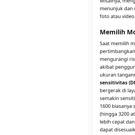
Misalnya, meng
menunjuk dan 
foto atau video
Memilih Mo
Saat memilih m
pertimbangkan
mengurangi ris
akibat penggun
ukuran tangan
sensitivitas (D
bergerak di lay
semakin sensit
1600 biasanya s
(hingga 3200 a
lebih cepat da
dapat disesuai