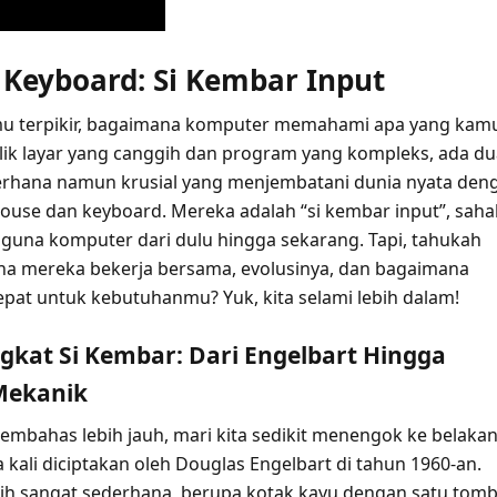
Keyboard: Si Kembar Input
u terpikir, bagaimana komputer memahami apa yang kam
alik layar yang canggih dan program yang kompleks, ada d
erhana namun krusial yang menjembatani dunia nyata den
 mouse dan keyboard. Mereka adalah “si kembar input”, saha
gguna komputer dari dulu hingga sekarang. Tapi, tahukah
a mereka bekerja bersama, evolusinya, dan bagaimana
epat untuk kebutuhanmu? Yuk, kita selami lebih dalam!
ngkat Si Kembar: Dari Engelbart Hingga
Mekanik
embahas lebih jauh, mari kita sedikit menengok ke belakan
kali diciptakan oleh Douglas Engelbart di tahun 1960-an.
h sangat sederhana, berupa kotak kayu dengan satu tomb