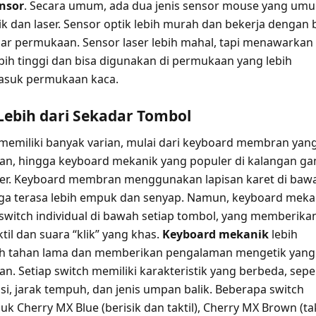
ensor
. Secara umum, ada dua jenis sensor mouse yang um
k dan laser. Sensor optik lebih murah dan bekerja dengan 
sar permukaan. Sensor laser lebih mahal, tapi menawarkan
ebih tinggi dan bisa digunakan di permukaan yang lebih
asuk permukaan kaca.
Lebih dari Sekadar Tombol
memiliki banyak varian, mulai dari keyboard membran yan
n, hingga keyboard mekanik yang populer di kalangan g
r. Keyboard membran menggunakan lapisan karet di baw
ga terasa lebih empuk dan senyap. Namun, keyboard meka
itch individual di bawah setiap tombol, yang memberika
til dan suara “klik” yang khas.
Keyboard mekanik
lebih
bih tahan lama dan memberikan pengalaman mengetik yang
. Setiap switch memiliki karakteristik yang berbeda, sepe
si, jarak tempuh, dan jenis umpan balik. Beberapa switch
k Cherry MX Blue (berisik dan taktil), Cherry MX Brown (tak