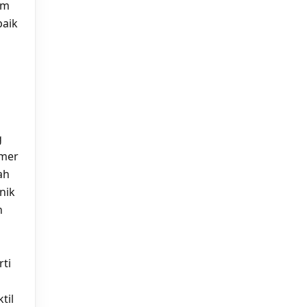
um
baik
g
amer
ah
nik
n
rti
til