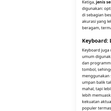
Ketiga,
jenis s
digunakan: opti
di sebagian be
akurasi yang l
beragam, term
Keyboard: 
Keyboard juga 
umum digunaka
dan programme
tombol, sehing
menggunakan sw
umpan balik tak
mahal, tapi le
lebih memuaskan
kekuatan aktua
populer termasu