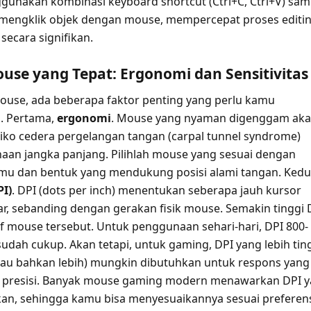
gunakan kombinasi keyboard shortcut (Ctrl+C, Ctrl+V) sam
mengklik objek dengan mouse, mempercepat proses editi
 secara signifikan.
use yang Tepat: Ergonomi dan Sensitivitas
ouse, ada beberapa faktor penting yang perlu kamu
. Pertama,
ergonomi
. Mouse yang nyaman digenggam ak
iko cedera pergelangan tangan (carpal tunnel syndrome)
aan jangka panjang. Pilihlah mouse yang sesuai dengan
mu dan bentuk yang mendukung posisi alami tangan. Kedu
PI)
. DPI (dots per inch) menentukan seberapa jauh kursor
ar, sebanding dengan gerakan fisik mouse. Semakin tinggi 
if mouse tersebut. Untuk penggunaan sehari-hari, DPI 800-
udah cukup. Akan tetapi, untuk gaming, DPI yang lebih tin
tau bahkan lebih) mungkin dibutuhkan untuk respons yang
n presisi. Banyak mouse gaming modern menawarkan DPI 
kan, sehingga kamu bisa menyesuaikannya sesuai preferens