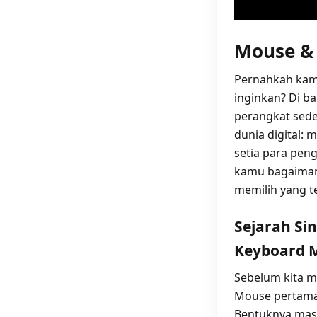
Mouse & 
Pernahkah kam
inginkan? Di b
perangkat sed
dunia digital:
setia para pen
kamu bagaiman
memilih yang t
Sejarah Si
Keyboard 
Sebelum kita m
Mouse pertama 
Bentuknya masi