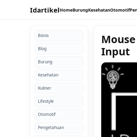
Idartikel
Home
Burung
Kesehatan
Otomotif
Pe
Mouse 
Bisnis
Input
Blog
Burung
Kesehatan
Kuliner
Lifestyle
Otomotif
Pengetahuan