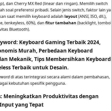
ap), dan Cherry MX Red (linear dan ringan). Memilih switch
h soal preferensi pribadi. Selain jenis switch, faktor lain y
ikan saat memilih keyboard adalah
layout
(ANSI, ISO, dll.),
ize, tenkeyless, 60%), dan
fitur tambahan
(backlight, tombo
itas Bluetooth).
eyword: Keyboard Gaming Terbaik 2024,
onomis Murah, Perbedaan Keyboard
an Mekanik, Tips Membersihkan Keyboard
less Terbaik untuk Desain.
eyword
di atas terintegrasi secara alami dalam pembahasan,
gai kebutuhan spesifik pengguna.
s: Meningkatkan Produktivitas dengan
Input yang Tepat