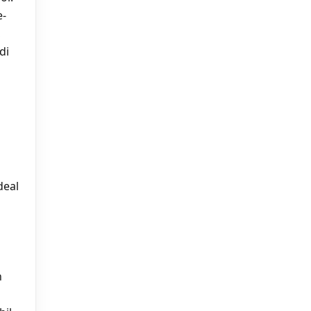
e-
,
di
deal
n