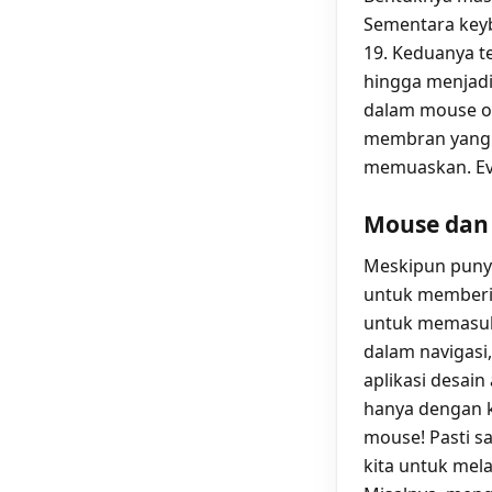
Sementara keybo
19. Keduanya t
hingga menjadi 
dalam mouse opt
membran yang s
memuaskan. Evo
Mouse dan 
Meskipun puny
untuk memberik
untuk memasukk
dalam navigasi,
aplikasi desai
hanya dengan 
mouse! Pasti s
kita untuk mela