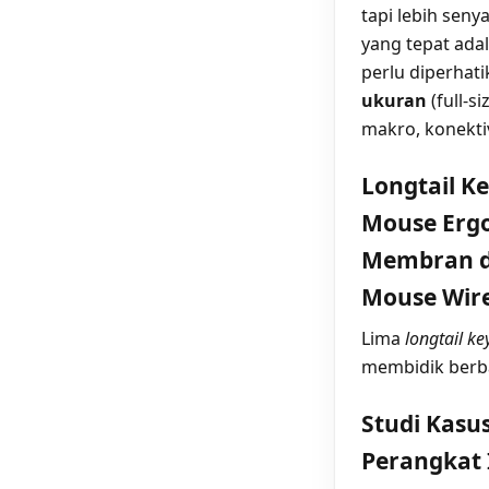
tapi lebih seny
yang tepat adala
perlu diperhat
ukuran
(full-s
makro, konektiv
Longtail K
Mouse Erg
Membran d
Mouse Wire
Lima
longtail k
membidik berba
Studi Kasu
Perangkat 