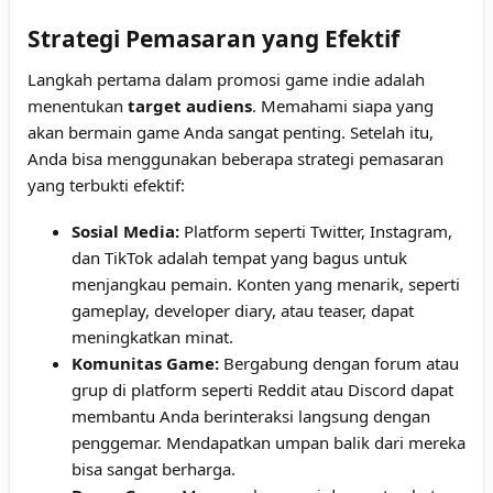
Strategi Pemasaran yang Efektif
Langkah pertama dalam promosi game indie adalah
menentukan
target audiens
. Memahami siapa yang
akan bermain game Anda sangat penting. Setelah itu,
Anda bisa menggunakan beberapa strategi pemasaran
yang terbukti efektif:
Sosial Media:
Platform seperti Twitter, Instagram,
dan TikTok adalah tempat yang bagus untuk
menjangkau pemain. Konten yang menarik, seperti
gameplay, developer diary, atau teaser, dapat
meningkatkan minat.
Komunitas Game:
Bergabung dengan forum atau
grup di platform seperti Reddit atau Discord dapat
membantu Anda berinteraksi langsung dengan
penggemar. Mendapatkan umpan balik dari mereka
bisa sangat berharga.