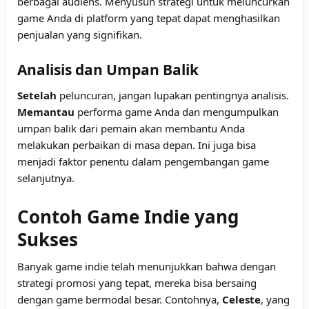
berbagai audiens. Menyusun strategi untuk meluncurkan
game Anda di platform yang tepat dapat menghasilkan
penjualan yang signifikan.
Analisis dan Umpan Balik
Setelah
peluncuran, jangan lupakan pentingnya analisis.
Memantau
performa game Anda dan mengumpulkan
umpan balik dari pemain akan membantu Anda
melakukan perbaikan di masa depan. Ini juga bisa
menjadi faktor penentu dalam pengembangan game
selanjutnya.
Contoh Game Indie yang
Sukses
Banyak game indie telah menunjukkan bahwa dengan
strategi promosi yang tepat, mereka bisa bersaing
dengan game bermodal besar. Contohnya,
Celeste
, yang