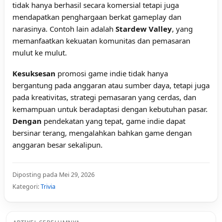
tidak hanya berhasil secara komersial tetapi juga
mendapatkan penghargaan berkat gameplay dan
narasinya. Contoh lain adalah
Stardew Valley
, yang
memanfaatkan kekuatan komunitas dan pemasaran
mulut ke mulut.
Kesuksesan
promosi game indie tidak hanya
bergantung pada anggaran atau sumber daya, tetapi juga
pada kreativitas, strategi pemasaran yang cerdas, dan
kemampuan untuk beradaptasi dengan kebutuhan pasar.
Dengan
pendekatan yang tepat, game indie dapat
bersinar terang, mengalahkan bahkan game dengan
anggaran besar sekalipun.
Diposting pada Mei 29, 2026
Kategori:
Trivia