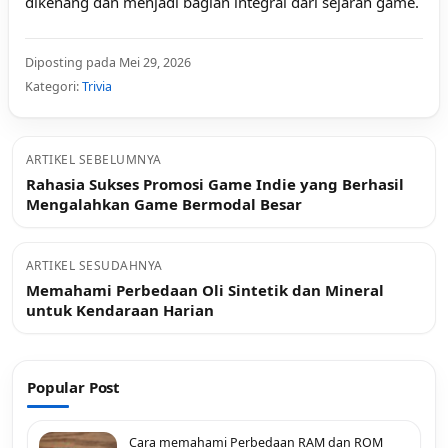
dikenang dan menjadi bagian integral dari sejarah game.
Diposting pada Mei 29, 2026
Kategori:
Trivia
ARTIKEL SEBELUMNYA
Rahasia Sukses Promosi Game Indie yang Berhasil
Mengalahkan Game Bermodal Besar
ARTIKEL SESUDAHNYA
Memahami Perbedaan Oli Sintetik dan Mineral
untuk Kendaraan Harian
Popular Post
Cara memahami Perbedaan RAM dan ROM