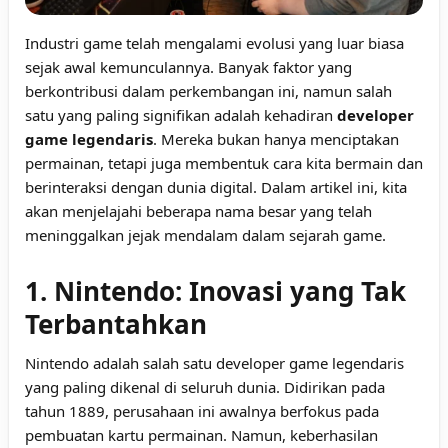
Industri game telah mengalami evolusi yang luar biasa
sejak awal kemunculannya. Banyak faktor yang
berkontribusi dalam perkembangan ini, namun salah
satu yang paling signifikan adalah kehadiran
developer
game legendaris
. Mereka bukan hanya menciptakan
permainan, tetapi juga membentuk cara kita bermain dan
berinteraksi dengan dunia digital. Dalam artikel ini, kita
akan menjelajahi beberapa nama besar yang telah
meninggalkan jejak mendalam dalam sejarah game.
1. Nintendo: Inovasi yang Tak
Terbantahkan
Nintendo adalah salah satu developer game legendaris
yang paling dikenal di seluruh dunia. Didirikan pada
tahun 1889, perusahaan ini awalnya berfokus pada
pembuatan kartu permainan. Namun, keberhasilan