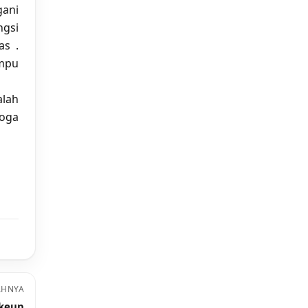
gani
gsi
as .
mpu
lah
moga
AHNYA
akeup