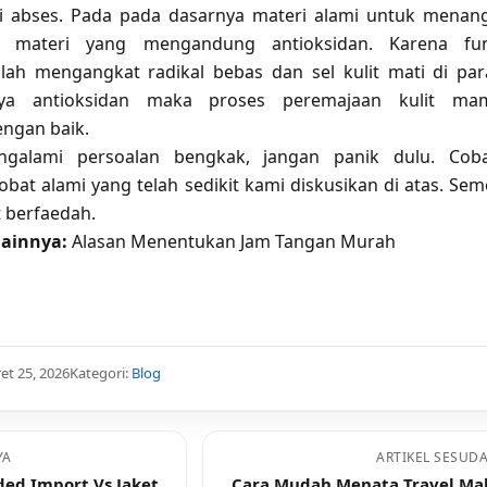
 abses. Pada pada dasarnya materi alami untuk menan
ah materi yang mengandung antioksidan. Karena fun
ah mengangkat radikal bebas dan sel kulit mati di par
ya antioksidan maka proses peremajaan kulit ma
ngan baik.
ngalami persoalan bengkak, jangan panik dulu. Coba
bat alami yang telah sedikit kami diskusikan di atas. Se
at berfaedah.
ainnya:
Alasan Menentukan Jam Tangan Murah
et 25, 2026
Kategori:
Blog
YA
ARTIKEL SESUD
ded Import Vs Jaket
Cara Mudah Menata Travel M