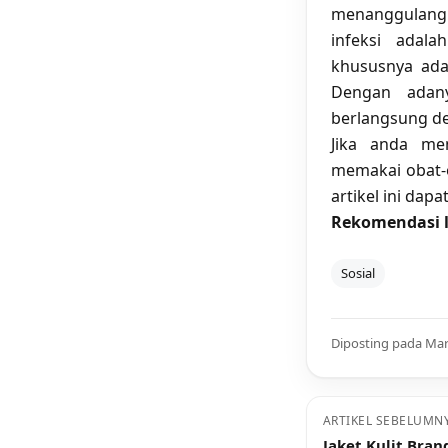
menanggulangi
infeksi adal
khususnya adal
Dengan adan
berlangsung de
Jika anda me
memakai obat-o
artikel ini dap
Rekomendasi l
Sosial
Diposting pada Mar
ARTIKEL SEBELUMN
Jaket Kulit Bran