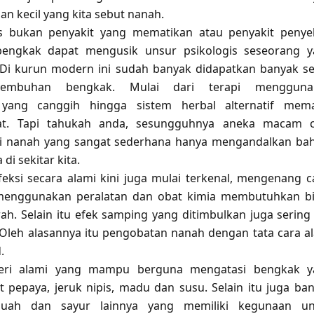
an kecil yang kita sebut nanah.
 bukan penyakit yang mematikan atau penyakit penye
 bengkak dapat mengusik unsur psikologis seseorang 
Di kurun modern ini sudah banyak didapatkan banyak se
embuhan bengkak. Mulai dari terapi mengguna
 yang canggih hingga sistem herbal alternatif mema
t
. Tapi tahukah anda, sesungguhnya aneka macam c
 nanah yang sangat sederhana hanya mengandalkan ba
di sekitar kita.
eksi secara alami
kini juga mulai terkenal, mengenang c
enggunakan peralatan dan obat kimia membutuhkan b
ah. Selain itu efek samping yang ditimbulkan juga sering 
 Oleh alasannya itu pengobatan nanah dengan tata cara a
.
eri alami yang mampu berguna mengatasi bengkak ya
t pepaya, jeruk nipis, madu dan susu. Selain itu juga ba
buah dan sayur lainnya yang memiliki kegunaan un