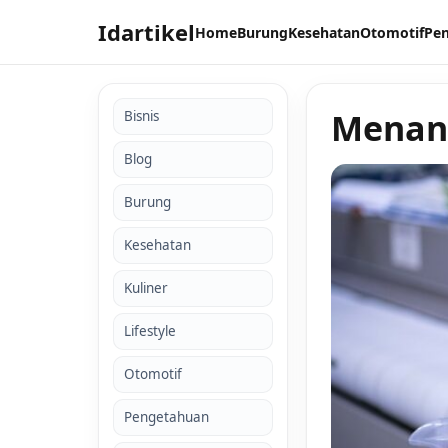
Idartikel
Home
Burung
Kesehatan
Otomotif
Pe
Menang
Bisnis
Blog
Burung
Kesehatan
Kuliner
Lifestyle
Otomotif
Pengetahuan