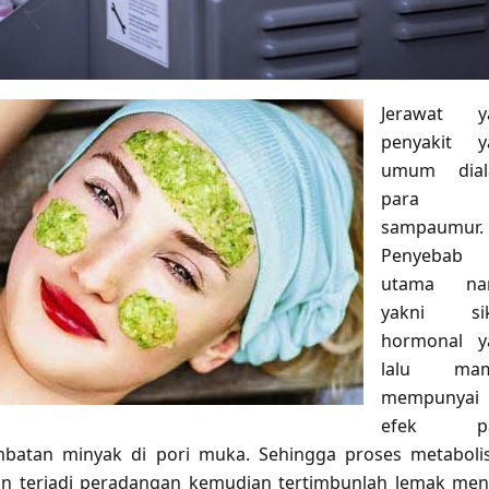
Jerawat ya
penyakit y
umum dial
para
sampaumur.
Penyebab
utama na
yakni sik
hormonal y
lalu ma
mempunyai
efek pa
batan minyak di pori muka. Sehingga proses metabol
dan terjadi peradangan kemudian tertimbunlah lemak men