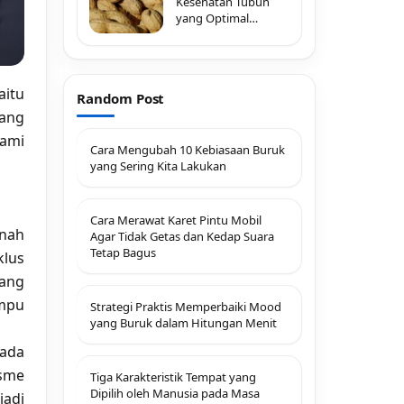
Kesehatan Tubuh
yang Optimal
dengan
itu
Random Post
ang
ami
Cara Mengubah 10 Kebiasaan Buruk
yang Sering Kita Lakukan
Cara Merawat Karet Pintu Mobil
nah
Agar Tidak Getas dan Kedap Suara
Tetap Bagus
lus
ang
mpu
Strategi Praktis Memperbaiki Mood
yang Buruk dalam Hitungan Menit
da
isme
Tiga Karakteristik Tempat yang
Dipilih oleh Manusia pada Masa
jadi