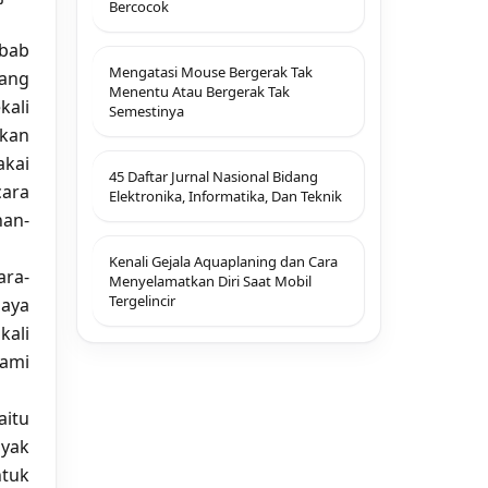
Bercocok
bab
Mengatasi Mouse Bergerak Tak
yang
Menentu Atau Bergerak Tak
kali
Semestinya
kan
kai
45 Daftar Jurnal Nasional Bidang
ara
Elektronika, Informatika, Dan Teknik
han-
Kenali Gejala Aquaplaning dan Cara
ara-
Menyelamatkan Diri Saat Mobil
Tergelincir
iaya
kali
lami
itu
nyak
tuk