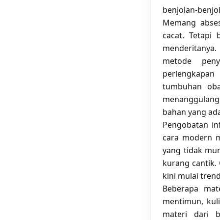
benjolan-benjol
Memang abses
cacat. Tetapi
menderitanya. 
metode peny
perlengkapan
tumbuhan oba
menanggulangi
bahan yang ada 
Pengobatan inf
cara modern m
yang tidak mur
kurang cantik.
kini mulai trend
Beberapa mat
mentimun, kuli
materi dari 