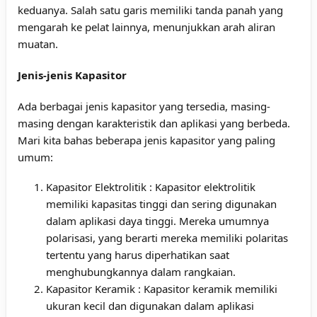
keduanya. Salah satu garis memiliki tanda panah yang
mengarah ke pelat lainnya, menunjukkan arah aliran
muatan.
Jenis-jenis Kapasitor
Ada berbagai jenis kapasitor yang tersedia, masing-
masing dengan karakteristik dan aplikasi yang berbeda.
Mari kita bahas beberapa jenis kapasitor yang paling
umum:
Kapasitor Elektrolitik : Kapasitor elektrolitik
memiliki kapasitas tinggi dan sering digunakan
dalam aplikasi daya tinggi. Mereka umumnya
polarisasi, yang berarti mereka memiliki polaritas
tertentu yang harus diperhatikan saat
menghubungkannya dalam rangkaian.
Kapasitor Keramik : Kapasitor keramik memiliki
ukuran kecil dan digunakan dalam aplikasi