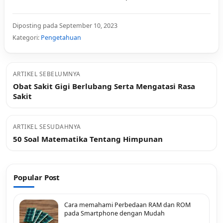
Diposting pada September 10, 2023
Kategori:
Pengetahuan
ARTIKEL SEBELUMNYA
Obat Sakit Gigi Berlubang Serta Mengatasi Rasa
Sakit
ARTIKEL SESUDAHNYA
50 Soal Matematika Tentang Himpunan
Popular Post
Cara memahami Perbedaan RAM dan ROM
pada Smartphone dengan Mudah