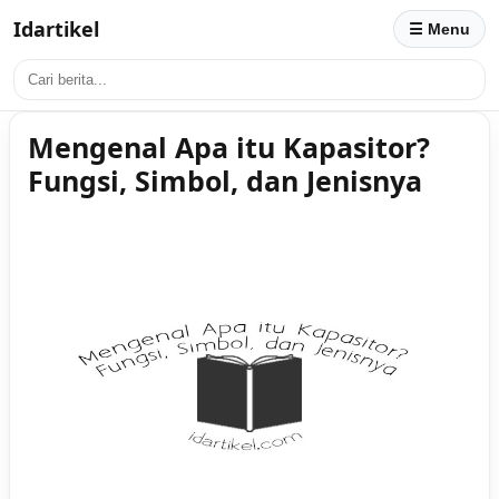
Idartikel
☰ Menu
Mengenal Apa itu Kapasitor?
Fungsi, Simbol, dan Jenisnya