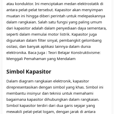
atau konduktor. Ini menciptakan medan elektrostatik di
antara pelat-pelat tersebut. Kapasitor akan menyimpan
muatan ini hingga diberi perintah untuk melepaskannya
dalam rangkaian. Salah satu fungsi yang paling umum
dari kapasitor adalah dalam penyediaan daya sementara,
seperti dalam memulai motor listrik. Kapasitor juga
digunakan dalam filter sinyal, pembangkit gelombang
osilasi, dan banyak aplikasi lainnya dalam dunia
elektronika. Baca Juga :
Teori Belajar Konstruktivisme:
Menggali Pemahaman yang Mendalam
Simbol Kapasitor
Dalam diagram rangkaian elektronik, kapasitor
direpresentasikan dengan simbol yang khas. Simbol ini
membantu insinyur dan teknisi untuk memahami
bagaimana kapasitor dihubungkan dalam rangkaian.
Simbol kapasitor terdiri dari dua garis sejajar yang
mewakili pelat-pelat logam, dengan jarak di antara