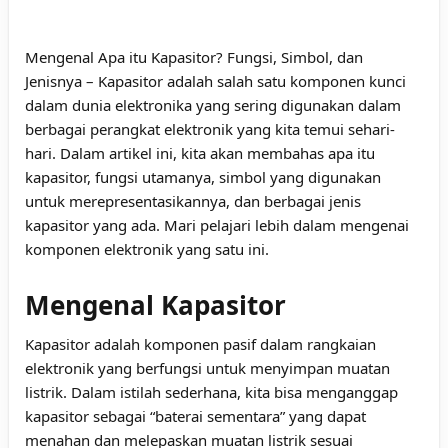
Mengenal Apa itu Kapasitor? Fungsi, Simbol, dan
Jenisnya
– Kapasitor adalah salah satu komponen kunci
dalam dunia elektronika yang sering digunakan dalam
berbagai perangkat elektronik yang kita temui sehari-
hari. Dalam artikel ini, kita akan membahas apa itu
kapasitor, fungsi utamanya, simbol yang digunakan
untuk merepresentasikannya, dan berbagai jenis
kapasitor yang ada. Mari pelajari lebih dalam mengenai
komponen elektronik yang satu ini.
Mengenal Kapasitor
Kapasitor adalah komponen pasif dalam rangkaian
elektronik yang berfungsi untuk menyimpan muatan
listrik. Dalam istilah sederhana, kita bisa menganggap
kapasitor sebagai “baterai sementara” yang dapat
menahan dan melepaskan muatan listrik sesuai