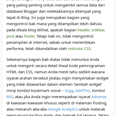
yang paling penting untuk mengambil semua data dari
database Blogger dan meletakkannya ditempat yang
tepat di Blog. Ini juga merupakan bagian yang
mengontrol bab mana yang ditampilkan lebih dahulu
pada dikala blog dilihat, apakah bagian
header, sidebar,
post
atau
footer
. Tetapi bab ini, tidak mengontrol
penampilan di internet, sebab untuk menertibkan
performa, telah dikendalikan oleh
instruksi CSS
.
Sebenarnya bagian-bab diatas tidak menuntut Anda
untuk mengerti secara detail ihwal kode pemrograman
HTML dan CSS, namun Anda mesti tahu sedikit wacana
isyarat-arahan tersebut jikalau ingin menyertakan widget
yang tidak ditawarkan dalam elemen ‘tambah widget’
mirip tombol bookmark sosial –
Digg
,
AddThis
, tombol
RSS
, atau jika Anda ingin menempatkan isyarat
Adsense
di kawasan-kawasan khusus seperti di Halaman Posting,
atau menaruh aba-aba
Google Analytics
untuk melacak
pengunjung ke blog Anda, dan banyak hal lainnya. Tetapi