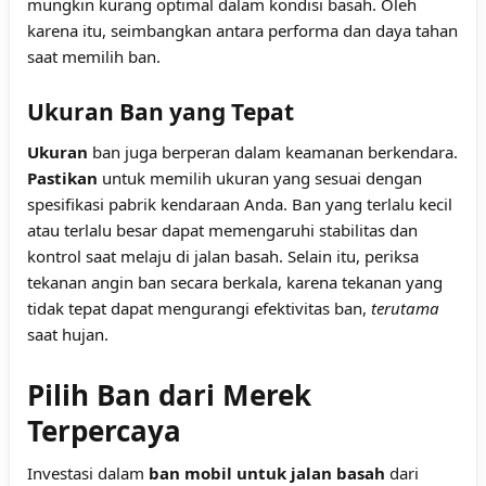
mungkin kurang optimal dalam kondisi basah. Oleh
karena itu, seimbangkan antara performa dan daya tahan
saat memilih ban.
Ukuran Ban yang Tepat
Ukuran
ban juga berperan dalam keamanan berkendara.
Pastikan
untuk memilih ukuran yang sesuai dengan
spesifikasi pabrik kendaraan Anda. Ban yang terlalu kecil
atau terlalu besar dapat memengaruhi stabilitas dan
kontrol saat melaju di jalan basah. Selain itu, periksa
tekanan angin ban secara berkala, karena tekanan yang
tidak tepat dapat mengurangi efektivitas ban,
terutama
saat hujan.
Pilih Ban dari Merek
Terpercaya
Investasi dalam
ban mobil untuk jalan basah
dari