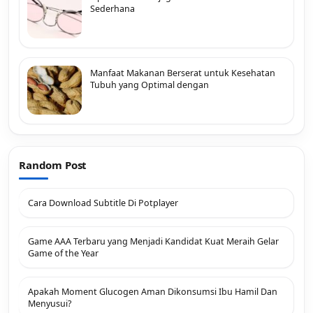
Sederhana
Manfaat Makanan Berserat untuk Kesehatan
Tubuh yang Optimal dengan
Random Post
Cara Download Subtitle Di Potplayer
Game AAA Terbaru yang Menjadi Kandidat Kuat Meraih Gelar
Game of the Year
Apakah Moment Glucogen Aman Dikonsumsi Ibu Hamil Dan
Menyusui?