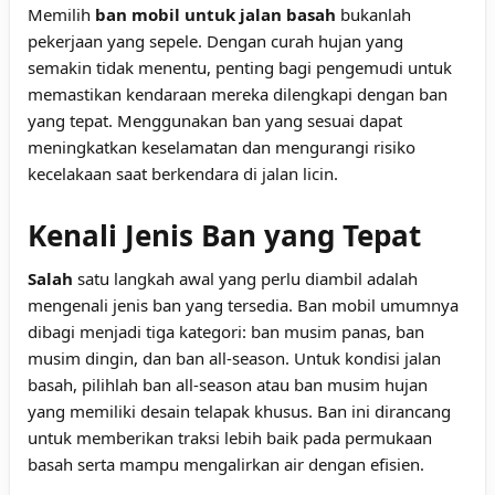
Memilih
ban mobil untuk jalan basah
bukanlah
pekerjaan yang sepele. Dengan curah hujan yang
semakin tidak menentu, penting bagi pengemudi untuk
memastikan kendaraan mereka dilengkapi dengan ban
yang tepat. Menggunakan ban yang sesuai dapat
meningkatkan keselamatan dan mengurangi risiko
kecelakaan saat berkendara di jalan licin.
Kenali Jenis Ban yang Tepat
Salah
satu langkah awal yang perlu diambil adalah
mengenali jenis ban yang tersedia. Ban mobil umumnya
dibagi menjadi tiga kategori: ban musim panas, ban
musim dingin, dan ban all-season. Untuk kondisi jalan
basah, pilihlah ban all-season atau ban musim hujan
yang memiliki desain telapak khusus. Ban ini dirancang
untuk memberikan traksi lebih baik pada permukaan
basah serta mampu mengalirkan air dengan efisien.